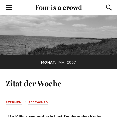
Four is a crowd
MONAT:
MAI 2007
Zitat der Woche
STEPHEN
2007-05-20
„Du Björn, sag mal, wie hast Du denn den Boden