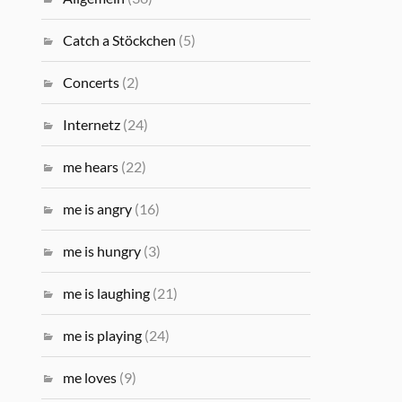
Catch a Stöckchen
(5)
Concerts
(2)
Internetz
(24)
me hears
(22)
me is angry
(16)
me is hungry
(3)
me is laughing
(21)
me is playing
(24)
me loves
(9)