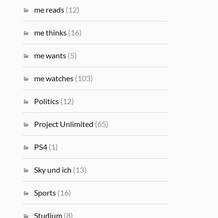
me reads
(12)
me thinks
(16)
me wants
(5)
me watches
(103)
Politics
(12)
Project Unlimited
(65)
PS4
(1)
Sky und ich
(13)
Sports
(16)
Studium
(8)