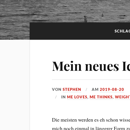
SCHLA
Mein neues I
VON
STEPHEN
AM
2019-08-20
IN
ME LOVES
,
ME THINKS
,
WEIGH
Die meisten werden es eh schon wisse
mich noch einmal in längerer Form z