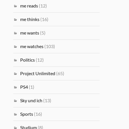
me reads
(12)
me thinks
(16)
me wants
(5)
me watches
(103)
Politics
(12)
Project Unlimited
(65)
PS4
(1)
Sky und ich
(13)
Sports
(16)
Studium
(8)