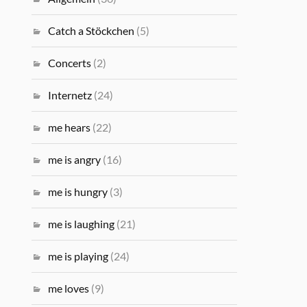
Catch a Stöckchen
(5)
Concerts
(2)
Internetz
(24)
me hears
(22)
me is angry
(16)
me is hungry
(3)
me is laughing
(21)
me is playing
(24)
me loves
(9)