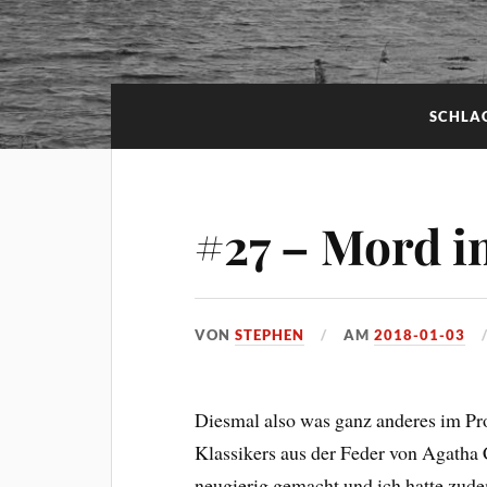
SCHLA
#27 – Mord i
VON
STEPHEN
AM
2018-01-03
Diesmal also was ganz anderes im P
Klassikers aus der Feder von Agatha 
neugierig gemacht und ich hatte zude