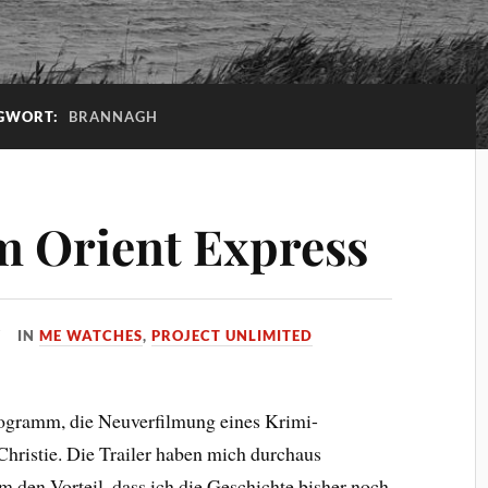
GWORT:
BRANNAGH
m Orient Express
IN
ME WATCHES
,
PROJECT UNLIMITED
rogramm, die Neuverfilmung eines Krimi-
Christie. Die Trailer haben mich durchaus
m den Vorteil, dass ich die Geschichte bisher noch