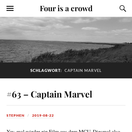
Four is a crowd
SCHLAGWORT:
CAPTAIN MARVEL
#63 – Captain Marvel
STEPHEN
2019-08-22
Yay, mal wieder ein Film aus dem MCU. Diesmal also