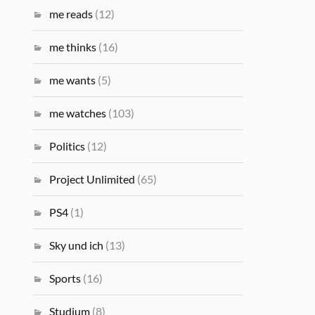
me reads
(12)
me thinks
(16)
me wants
(5)
me watches
(103)
Politics
(12)
Project Unlimited
(65)
PS4
(1)
Sky und ich
(13)
Sports
(16)
Studium
(8)