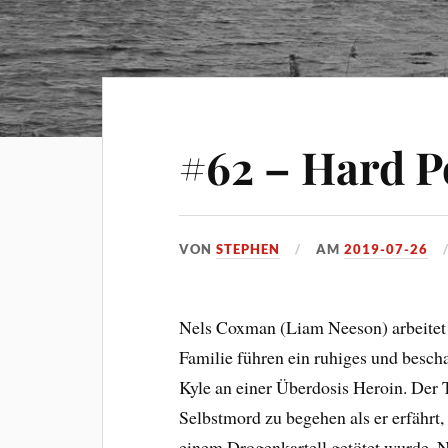
#62 – Hard 
VON
STEPHEN
AM
2019-07-26
Nels Coxman (Liam Neeson) arbeitet 
Familie führen ein ruhiges und besch
Kyle an einer Überdosis Heroin. Der T
Selbstmord zu begehen als er erfährt,
einem Drogenkartell getötet wurde. N