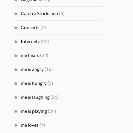
Catch a Stöckchen
(5)
Concerts
(2)
Internetz
(24)
me hears
(22)
me is angry
(16)
me is hungry
(3)
me is laughing
(21)
me is playing
(24)
me loves
(9)